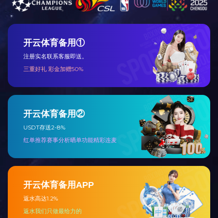
关于成泰
业务及案例
人力资源
新闻中心
企业简介
工程承包
招聘信息
公司新闻
企业资质
设备维护
人才理念
行业新闻
发展历程
设备制造
企业文化
国际贸易
微信公众号
官方网站
CONTACT US