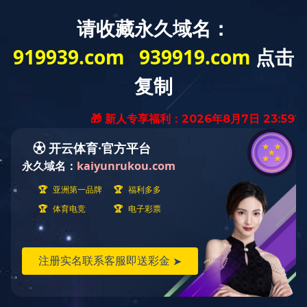
联系我们
Contact Us
联系我们