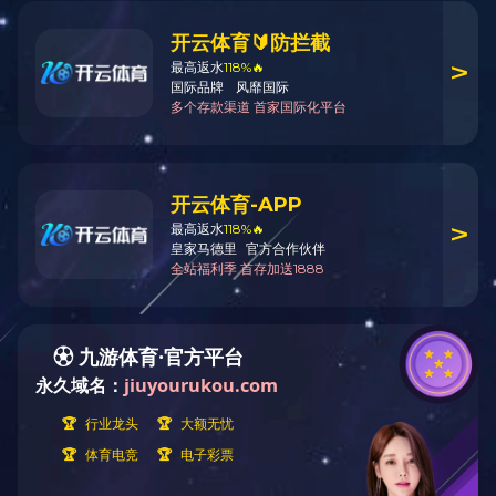
公司地址
广东省惠州市惠阳区大亚湾龙富路与龙海一路交叉
口（成泰大厦）
联系电话
0752-5101758
企业邮箱
chengtai1758@126.com
官方网址
http://www.www.cecbipark.com
留言给我们