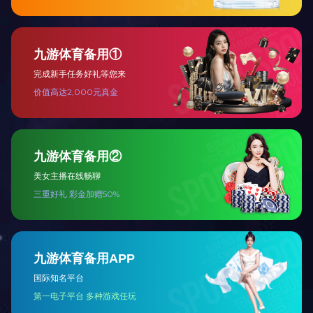
公司前台
关于成泰
业务及案例
人力资源
新闻中心
企业简介
工程承包
招聘信息
公司新闻
企业资质
设备维护
人才理念
行业新闻
发展历程
设备制造
企业文化
国际贸易