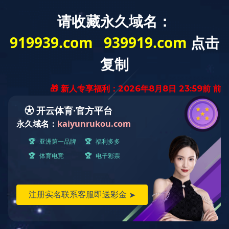
关于我们
About Us
企业简介
企业资质
发展历程
企业文化
西甲买球·（china）官方网站