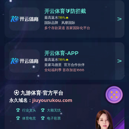
Huizhou Chengtai Electromechanical Equipment Co., Ltd.
西甲买球·（china）官方网站成立于2006年。公司经过十余
年的创新与沉淀，业务得到进一步发展。公司主要承接石油化工